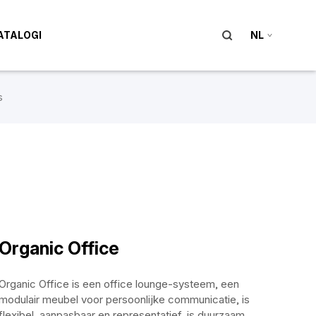
ATALOGI
NL
s
Organic Office
Organic Office is een office lounge-systeem, een
modulair meubel voor persoonlijke communicatie, is
flexibel, aanpasbaar en representatief, is duurzaam