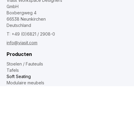
Viasit Workspace Designers
GmbH
Boxbergweg 4
66538 Neunkirchen
Deutschland
T: +49 (0)6821 / 2908-0
info@viasit.com
Producten
Stoelen / Fauteuils
Tafels
Soft Seating
Modulaire meubels
Contact
Dealer Locator
Binnendienst
Sales force
Showrooms