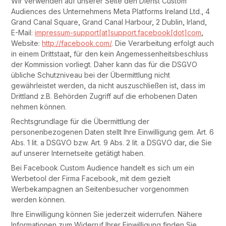
Wir verwenden auf unserer Seite den Dienst Custom
Audiences des Unternehmens Meta Platforms Ireland Ltd., 4
Grand Canal Square, Grand Canal Harbour, 2 Dublin, Irland,
E-Mail:
impressum-support[at]support.facebook[dot]com
,
Website:
http://facebook.com/
. Die Verarbeitung erfolgt auch
in einem Drittstaat, für den kein Angemessenheitsbeschluss
der Kommission vorliegt. Daher kann das für die DSGVO
übliche Schutzniveau bei der Übermittlung nicht
gewährleistet werden, da nicht auszuschließen ist, dass im
Drittland z.B. Behörden Zugriff auf die erhobenen Daten
nehmen können.
Rechtsgrundlage für die Übermittlung der
personenbezogenen Daten stellt Ihre Einwilligung gem. Art. 6
Abs. 1 lit. a DSGVO bzw. Art. 9 Abs. 2 lit. a DSGVO dar, die Sie
auf unserer Internetseite getätigt haben.
Bei Facebook Custom Audience handelt es sich um ein
Werbetool der Firma Facebook, mit dem gezielt
Werbekampagnen an Seitenbesucher vorgenommen
werden können.
Ihre Einwilligung können Sie jederzeit widerrufen. Nähere
Informationen zum Widerruf Ihrer Einwilligung finden Sie