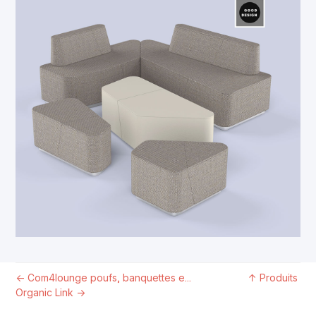
←
Com4lounge poufs, banquettes e...
↑
Produits
Organic Link
→