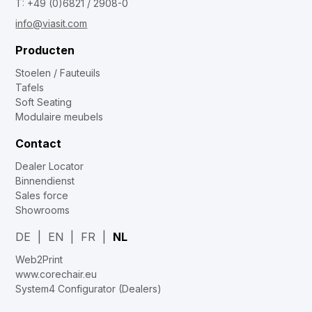
T: +49 (0)6821 / 2908-0
info@viasit.com
Producten
Stoelen / Fauteuils
Tafels
Soft Seating
Modulaire meubels
Contact
Dealer Locator
Binnendienst
Sales force
Showrooms
DE
EN
FR
NL
Web2Print
www.corechair.eu
System4 Configurator (Dealers)