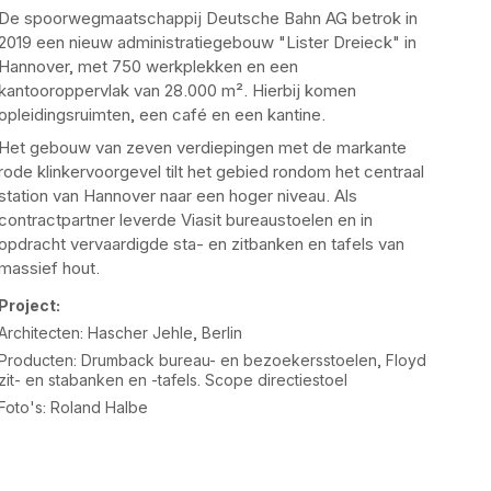
De spoorwegmaatschappij Deutsche Bahn AG betrok in
2019 een nieuw administratiegebouw "Lister Dreieck" in
Hannover, met 750 werkplekken en een
kantooroppervlak van 28.000 m². Hierbij komen
opleidingsruimten, een café en een kantine.
Het gebouw van zeven verdiepingen met de markante
rode klinkervoorgevel tilt het gebied rondom het centraal
station van Hannover naar een hoger niveau. Als
contractpartner leverde Viasit bureaustoelen en in
opdracht vervaardigde sta- en zitbanken en tafels van
massief hout.
Project:
Architecten: Hascher Jehle, Berlin
Producten: Drumback bureau- en bezoekersstoelen, Floyd
zit- en stabanken en -tafels. Scope directiestoel
Foto's: Roland Halbe