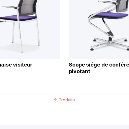
aise visiteur
Scope siége de confér
pivotant
↑
Produits