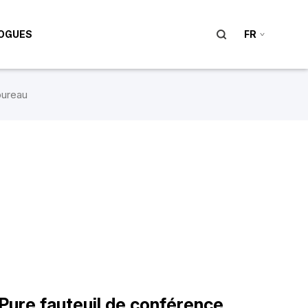
OGUES
FR
ureau
Pure fauteuil de conférence