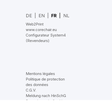
DE
EN
FR
NL
Web2Print
www.corechair.eu
Configurateur System4
(Revendeurs)
Mentions légales
Politique de protection
des données
C.G.V.
Meldung nach HinSchG
Paramètres de Cookie