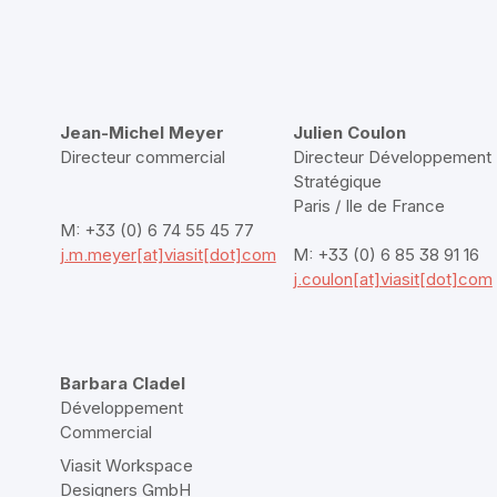
Jean-Michel Meyer
Julien Coulon
Directeur commercial
Directeur Développement
Stratégique
Paris / Ile de France
M: +33 (0) 6 74 55 45 77
j.m.meyer[at]viasit[dot]com
M: +33 (0) 6 85 38 91 16
j.coulon[at]viasit[dot]com
Barbara Cladel
Développement
Commercial
Viasit Workspace
Designers GmbH