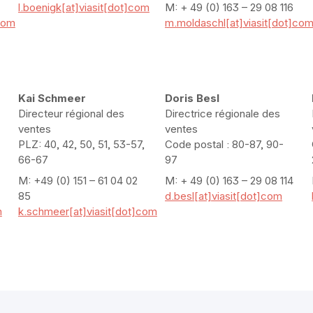
l.boenigk[at]viasit[dot]com
M: + 49 (0) 163 – 29 08 116
com
m.moldaschl[at]viasit[dot]co
Kai Schmeer
Doris Besl
Directeur régional des
Directrice régionale des
ventes
ventes
PLZ: 40, 42, 50, 51, 53-57,
Code postal : 80-87, 90-
66-67
97
M: +49 (0) 151 – 61 04 02
M: + 49 (0) 163 – 29 08 114
85
d.besl[at]viasit[dot]com
m
k.schmeer[at]viasit[dot]com