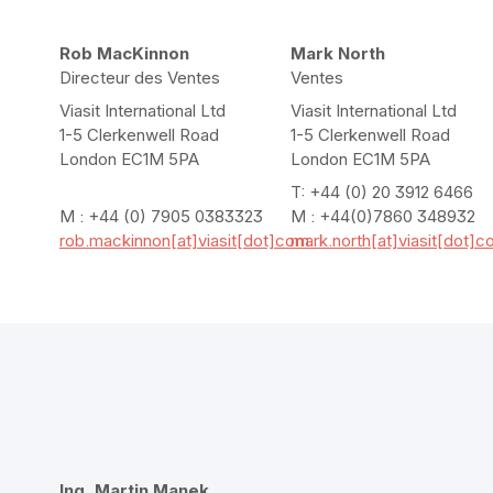
Rob MacKinnon
Mark North
Directeur des Ventes
Ventes
Viasit International Ltd
Viasit International Ltd
1-5 Clerkenwell Road
1-5 Clerkenwell Road
London EC1M 5PA
London EC1M 5PA
T: +44 (0) 20 3912 6466
M : +44 (0) 7905 0383323
M : +44(0)7860 348932
rob.mackinnon[at]viasit[dot]com
mark.north[at]viasit[dot]
Ing. Martin Manek