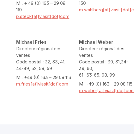
M : + 49 (0) 163 – 29 08
130
119
m.wahlberg[at]viasit[dot]
p.steck[at]viasit[dot]com
Michael Fries
Michael Weber
Directeur régional des
Directeur régional des
ventes
ventes
Code postal : 32, 33, 41,
Code postal : 30, 31,34-
44-49, 52, 58, 59
39, 60,
61- 63-65, 98, 99
M : +49 (0) 163 – 29 08 113
m.fries[at]viasit[dot]com
M: +49 (0) 163 - 29 08 115
m.weber[at]viasit[dot]co