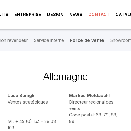
UITS
ENTREPRISE
DESIGN
NEWS
CONTACT
CATAL
on revendeur
Service interne
Force de vente
Showroo
Allemagne
Luca Bönigk
Markus Moldaschl
Ventes stratégiques
Directeur régional des
vents
Code postal: 68-79, 88,
M : + 49 (0) 163 – 29 08
89
103