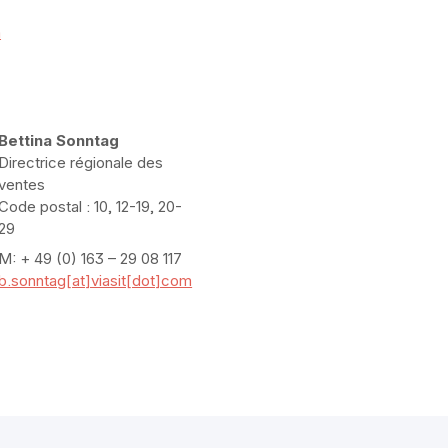
m
Bettina Sonntag
Directrice régionale des
ventes
Code postal : 10, 12-19, 20-
29
M: + 49 (0) 163 – 29 08 117
b.sonntag[at]viasit[dot]com