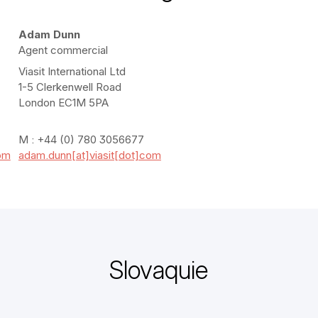
Adam Dunn
Agent commercial
Viasit International Ltd
1-5 Clerkenwell Road
London EC1M 5PA
M : +44 (0) 780 3056677
com
adam.dunn[at]viasit[dot]com
Slovaquie