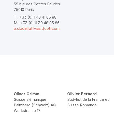
55 rue des Petites Ecuries
75010 Paris
T : +33 (0) 1 40 41 05 88
M : +33 (0) 6 30 48 85 86
b.cladel[at]viasit[dot]com
Oliver Grimm
Olivier Bernard
Suisse alémanique
Sud-Est de la France et
Palmberg (Schweiz) AG
Suisse Romande
Werkstrasse 17