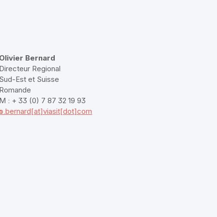
Olivier Bernard
Directeur Regional
Sud-Est et Suisse
Romande
M : + 33 (0) 7 87 32 19 93
m
o.bernard[at]viasit[dot]com