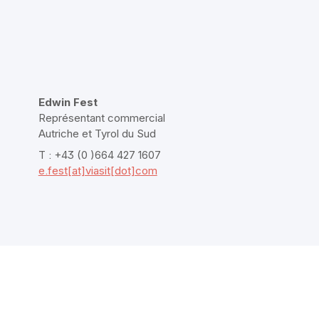
Edwin Fest
Représentant commercial
Autriche et Tyrol du Sud
T : +43 (0 )664 427 1607
e.fest[at]viasit[dot]com