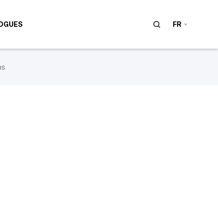
OGUES
FR
ms