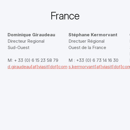
France
Dominique Giraudeau
Stéphane Kermorvant
Directeur Regional
Drectuer Régional
Sud-Ouest
Ouest de la France
M: + 33 (0) 6 15 23 58 79
M : +33 (0) 6 73 14 16 30
d.giraudeau[at]viasit[dot]com
s.kermorvant[at]viasit[dot]co