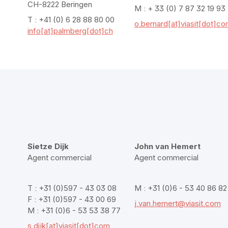
CH-8222 Beringen
M : + 33 (0) 7 87 32 19 93
T : +41 (0) 6 28 88 80 00
o.bernard[at]viasit[dot]c
info[at]palmberg[dot]ch
Sietze Dijk
John van Hemert
Agent commercial
Agent commercial
T : +31 (0)597 - 43 03 08
M : +31 (0)6 - 53 40 86 82
F : +31 (0)597 - 43 00 69
j.van.hemert@viasit.com
M : +31 (0)6 - 53 53 38 77
s.dijk[at]viasit[dot]com