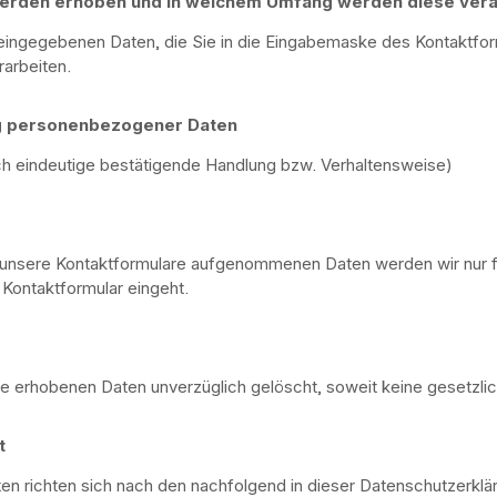
rden erhoben und in welchem Umfang werden diese vera
 eingegebenen Daten, die Sie in die Eingabemaske des Kontaktfor
arbeiten.
ng personenbezogener Daten
durch eindeutige bestätigende Handlung bzw. Verhaltensweise)
r unsere Kontaktformulare aufgenommenen Daten werden wir nur f
Kontaktformular eingeht.
ie erhobenen Daten unverzüglich gelöscht, soweit keine gesetzl
t
n richten sich nach den nachfolgend in dieser Datenschutzerklä