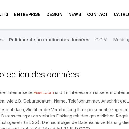
UITS
ENTREPRISE
DESIGN
NEWS
CONTACT
CATAL
es
Politique de protection des données
C.G.V.
Meldun
rotection des données
rer Internetseite
viasit.com
und Ihr Interesse an unserem Untern
, wie z.B. Geburtsdatum, Name, Telefonnummer, Anschrift etc., i
steht darin, Sie über die Verarbeitung Ihrer personenbezogenen D
Datenschutzpraxis steht im Einklang mit den gesetzlichen Rege
tzgesetz (BDSG). Die nachfolgende Datenschutzerklärung dient
den sich z.B. in Art. 13 und Art. 14 ff. DSGVO.