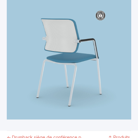
←
Drumback siège de conférence p...
↑
Produits