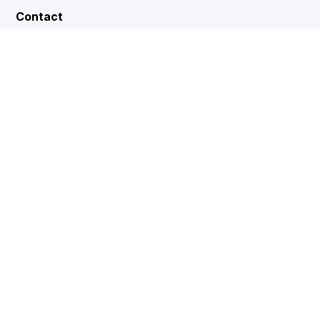
Contact
Mon revendeur
Service interne
Force de vente
Showrooms
DE
EN
FR
NL
Web2Print
www.corechair.eu
Configurateur System4 (Revendeurs)