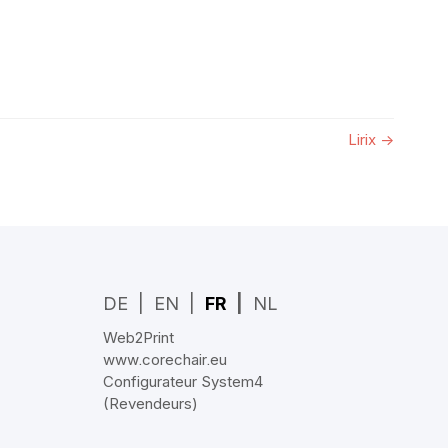
Lirix
→
DE
EN
FR
NL
Web2Print
www.corechair.eu
Configurateur System4
(Revendeurs)