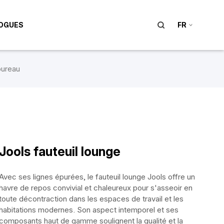
OGUES
FR
ureau
Jools fauteuil lounge
Avec ses lignes épurées, le fauteuil lounge Jools offre un
havre de repos convivial et chaleureux pour s'asseoir en
toute décontraction dans les espaces de travail et les
habitations modernes. Son aspect intemporel et ses
composants haut de gamme soulignent la qualité et la