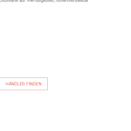
Ottomane auf Vierfußgestell, höhenverstellbar
HÄNDLER FINDEN