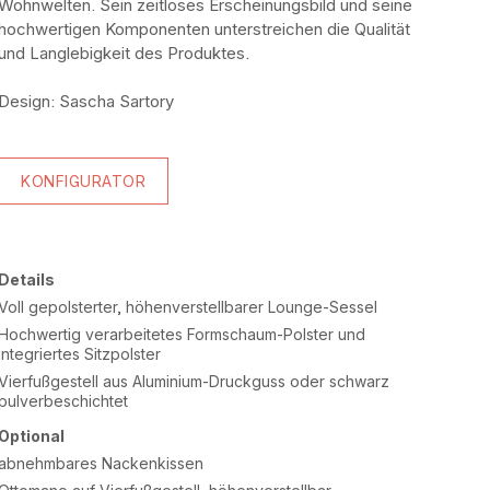
Wohnwelten. Sein zeitloses Erscheinungsbild und seine
hochwertigen Komponenten unterstreichen die Qualität
und Langlebigkeit des Produktes.
Design: Sascha Sartory
KONFIGURATOR
Details
Voll gepolsterter, höhenverstellbarer Lounge-Sessel
Hochwertig verarbeitetes Formschaum-Polster und
integriertes Sitzpolster
Vierfußgestell aus Aluminium-Druckguss oder schwarz
pulverbeschichtet
Optional
abnehmbares Nackenkissen