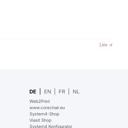
Lirix
→
DE
EN
FR
NL
Web2Print
www.corechair.eu
System4-Shop
Viasit Shop
System4 Konfigurator