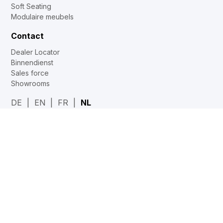
Soft Seating
Modulaire meubels
Contact
Dealer Locator
Binnendienst
Sales force
Showrooms
DE
EN
FR
NL
Web2Print
www.corechair.eu
System4 Configurator (Dealers)