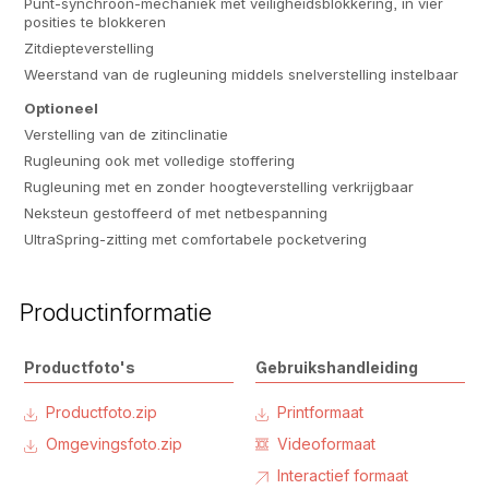
Punt-synchroon-mechaniek met veiligheidsblokkering, in vier
posities te blokkeren
Zitdiepteverstelling
Weerstand van de rugleuning middels snelverstelling instelbaar
Optioneel
Verstelling van de zitinclinatie
Rugleuning ook met volledige stoffering
Rugleuning met en zonder hoogteverstelling verkrijgbaar
Neksteun gestoffeerd of met netbespanning
UltraSpring-zitting met comfortabele pocketvering
Productinformatie
Productfoto's
Gebruikshandleiding
Productfoto.zip
Printformaat
Omgevingsfoto.zip
Videoformaat
Interactief formaat