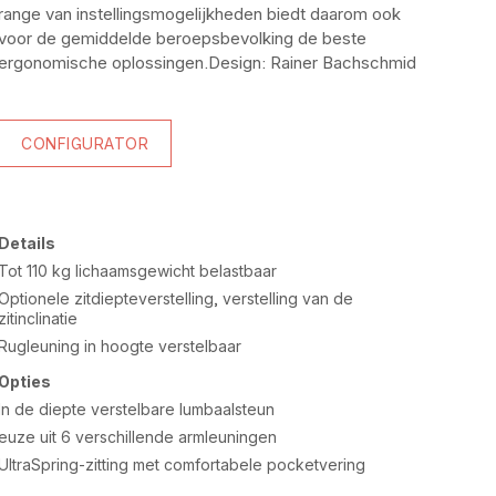
range van instellingsmogelijkheden biedt daarom ook
voor de gemiddelde beroepsbevolking de beste
ergonomische oplossingen.Design: Rainer Bachschmid
CONFIGURATOR
Details
Tot 110 kg lichaamsgewicht belastbaar
Optionele zitdiepteverstelling, verstelling van de
zitinclinatie
Rugleuning in hoogte verstelbaar
Opties
In de diepte verstelbare lumbaalsteun
euze uit 6 verschillende armleuningen
UltraSpring-zitting met comfortabele pocketvering