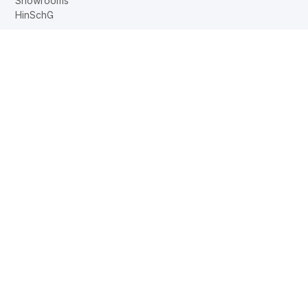
Showrooms
HinSchG
DE
EN
FR
NL
Web2Print
www.corechair.eu
System4-Shop
Viasit Shop
System4 Konfigurator