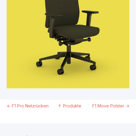
←
F1 Pro Netzrücken
↑
Produkte
F1 Move Polster
→