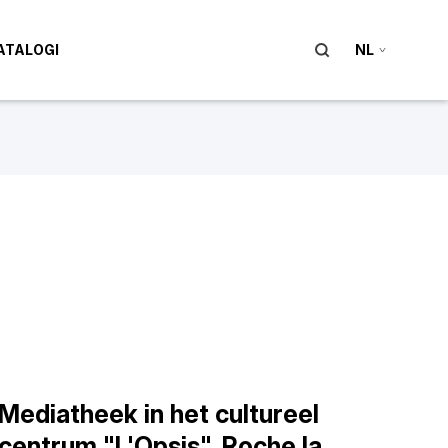
ATALOGI
NL
Mediatheek in het cultureel
centrum "L'Opsis", Roche la