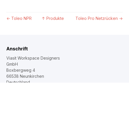
←
Toleo NPR
↑
Produkte
Toleo Pro Netzrücken
→
Anschrift
Viasit Workspace Designers
GmbH
Boxbergweg 4
66538 Neunkirchen
Deutschland
T: +49 (0)6821 / 2908-0
info@viasit.com
Produkte
Stühle / Sessel
Tische