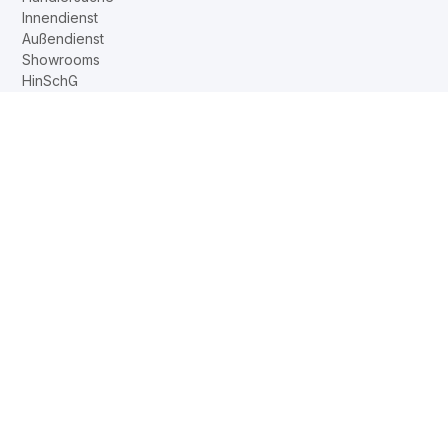
Innendienst
Außendienst
Showrooms
HinSchG
DE
EN
FR
NL
Web2Print
www.corechair.eu
System4-Shop
Viasit Shop
System4 Konfigurator