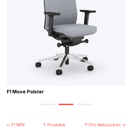
F1 Move Polster
←
F1 NPR
↑
Produkte
F1 Pro Netzrücken
→