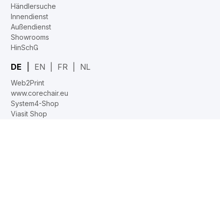
Händlersuche
Innendienst
Außendienst
Showrooms
HinSchG
DE
EN
FR
NL
Web2Print
www.corechair.eu
System4-Shop
Viasit Shop
System4 Konfigurator