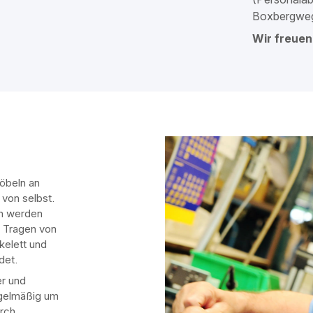
Boxbergweg
Wir freuen
öbeln an
 von selbst.
on werden
e Tragen von
kelett und
det.
er und
egelmäßig um
urch