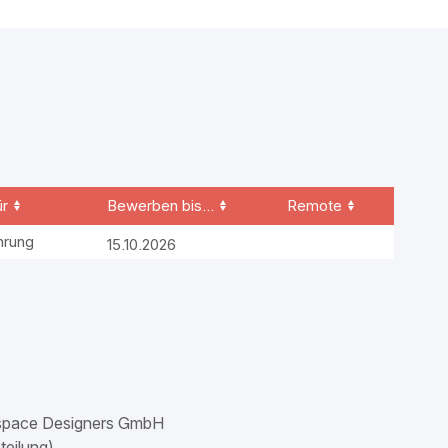
ür
Bewerben bis...
Remote
2026.10.15
hrung
15.10.2026
kspace Designers GmbH
bteilung)