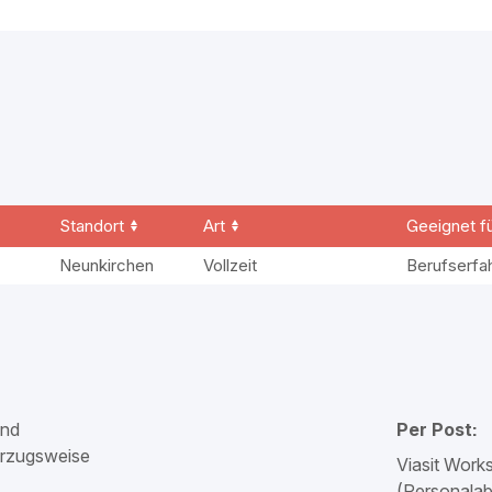
Standort
Art
Geeignet f
Neunkirchen
Vollzeit
Berufserfa
und
Per Post:
orzugsweise
Viasit Wor
(Personala