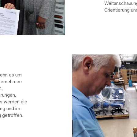
Weltanschauung,
Orientierung und
 wenn es um
nternehmen
n,
arungen,
ts werden die
ng und im
g getroffen.