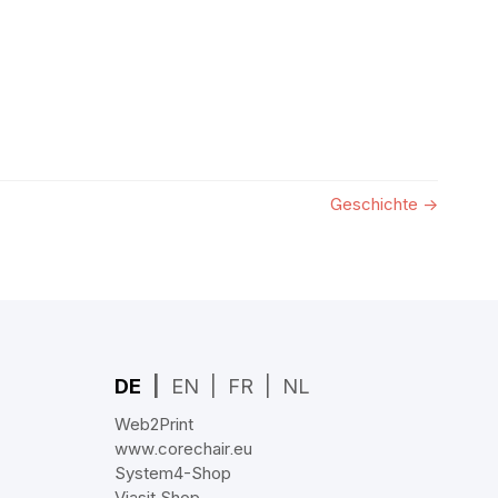
Geschichte
→
DE
EN
FR
NL
Web2Print
www.corechair.eu
System4-Shop
Viasit Shop