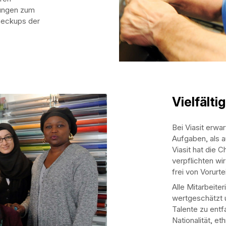
lungen zum
heckups der
Vielfältig
Bei Viasit erwar
Aufgaben, als a
Viasit hat die C
verpflichten wi
frei von Vorurtei
Alle Mitarbeite
wertgeschätzt u
Talente zu entf
Nationalität, et