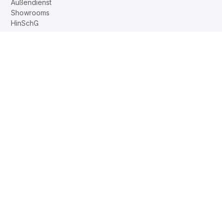
Außendienst
Showrooms
HinSchG
DE
EN
FR
NL
Web2Print
www.corechair.eu
System4-Shop
Viasit Shop
System4 Konfigurator