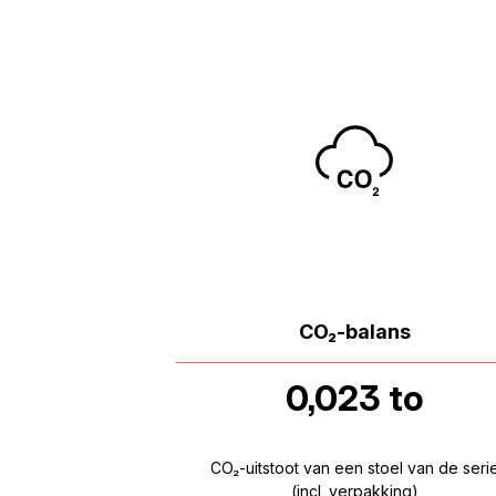
CO₂-balans
0,023 to
CO₂-uitstoot van een stoel van de seri
(incl. verpakking)