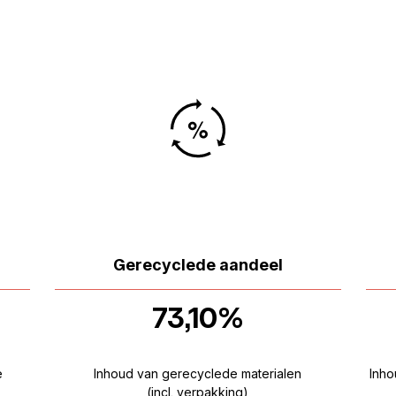
Gerecyclede aandeel
73,10%
e
Inhoud van gerecyclede materialen
Inho
(incl. verpakking)