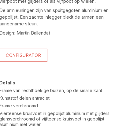
vierpoot met glijders of als vijfpoot op wielen.
De armleuningen zijn van spuitgegoten aluminium en
gepolijst. Een zachte inlegger biedt de armen een
aangename steun.
Design: Martin Ballendat
CONFIGURATOR
Details
Frame van rechthoekige buizen, op de smalle kant
Kunststof delen antraciet
Frame verchroomd
Vierteense kruisvoet in gepolijst aluminium met glijders
glansverchroomd of vijfteense kruisvoet in gepolijst
aluminium met wielen