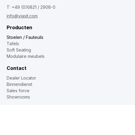
T: +49 (0)6821 / 2908-0
info@viasit.com
Producten
Stoelen / Fauteuils
Tafels
Soft Seating
Modulaire meubels
Contact
Dealer Locator
Binnendienst
Sales force
Showrooms
DE
EN
FR
NL
Web2Print
www.corechair.eu
System4 Configurator (Dealers)