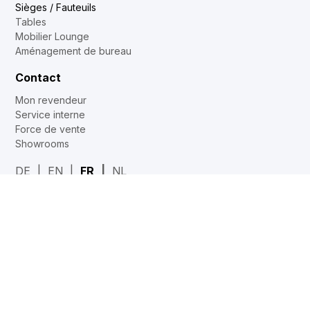
Sièges / Fauteuils
Tables
Mobilier Lounge
Aménagement de bureau
Contact
Mon revendeur
Service interne
Force de vente
Showrooms
DE
EN
FR
NL
Web2Print
www.corechair.eu
Configurateur System4 (Revendeurs)