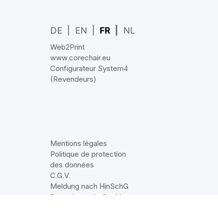
DE
EN
FR
NL
Web2Print
www.corechair.eu
Configurateur System4
(Revendeurs)
Mentions légales
Politique de protection
des données
C.G.V.
Meldung nach HinSchG
Paramètres de Cookie