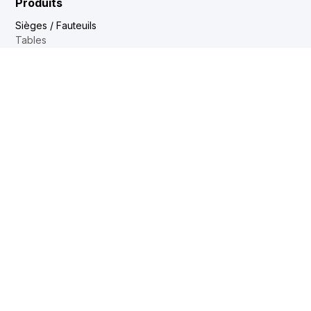
Produits
Sièges / Fauteuils
Tables
Mobilier Lounge
Aménagement de bureau
Contact
Mon revendeur
Service interne
Force de vente
Showrooms
DE
EN
FR
NL
Web2Print
www.corechair.eu
Configurateur System4 (Revendeurs)