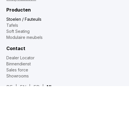
Producten
Stoelen / Fauteuils
Tafels
Soft Seating
Modulaire meubels
Contact
Dealer Locator
Binnendienst
Sales force
Showrooms
DE
EN
FR
NL
Web2Print
www.corechair.eu
System4 Configurator (Dealers)