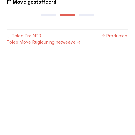
F1 Move gestoffeerd
←
Toleo Pro NPR
↑
Producten
Toleo Move Rugleuning netweave
→
Adres
Viasit Workspace Designers
GmbH
Boxbergweg 4
66538 Neunkirchen
Deutschland
T: +49 (0)6821 / 2908-0
info@viasit.com