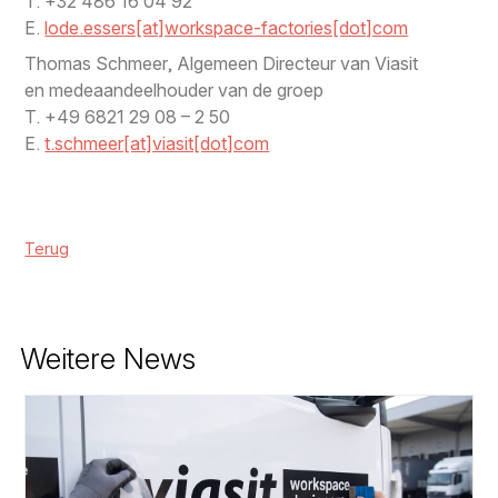
T. +32 486 16 04 92
E.
lode.essers[at]workspace-factories[dot]com
Thomas Schmeer, Algemeen Directeur van Viasit
en medeaandeelhouder van de groep
T. +49 6821 29 08 – 2 50
E.
t.schmeer[at]viasit[dot]com
Terug
Weitere News