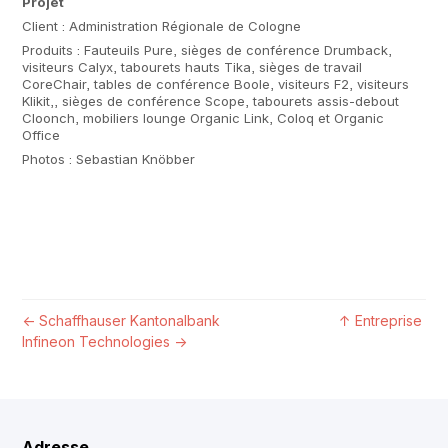
Projet
Client : Administration Régionale de Cologne
Produits : Fauteuils Pure, sièges de conférence Drumback,
visiteurs Calyx, tabourets hauts Tika, sièges de travail
CoreChair, tables de conférence Boole, visiteurs F2, visiteurs
Klikit,, sièges de conférence Scope, tabourets assis-debout
Cloonch, mobiliers lounge Organic Link, Coloq et Organic
Office
Photos : Sebastian Knöbber
←
Schaffhauser Kantonalbank
↑
Entreprise
Infineon Technologies
→
Adresse