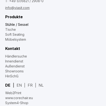
T: +49 (0)6821 / 2908-0
info@viasit.com
Produkte
Stühle / Sessel
Tische
Soft Seating
Möbelsystem
Kontakt
Händlersuche
Innendienst
Außendienst
Showrooms
HinSchG
DE
EN
FR
NL
Web2Print
www.corechair.eu
System4-Shop