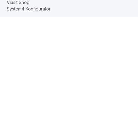
Viasit Shop
System4 Konfigurator
Unternehmen
Karriere
News
Kontakt