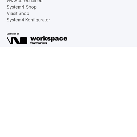
www.corechair.eu
System4-Shop
Viasit Shop
System4 Konfigurator
Unternehmen
Karriere
News