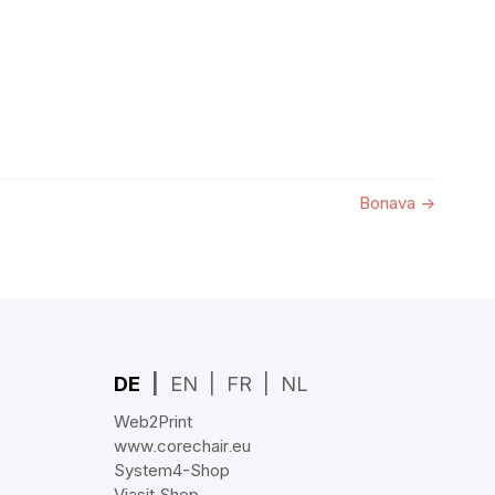
Bonava
→
DE
EN
FR
NL
Web2Print
www.corechair.eu
System4-Shop
Viasit Shop