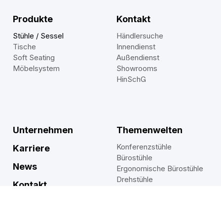
Produkte
Kontakt
Stühle / Sessel
Händlersuche
Tische
Innendienst
Soft Seating
Außendienst
Möbelsystem
Showrooms
HinSchG
Unternehmen
Themenwelten
Konferenzstühle
Karriere
Bürostühle
News
Ergonomische Bürostühle
Drehstühle
Kontakt
Praxisstühle