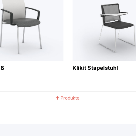
uß
Klikit Stapelstuhl
↑
Produkte