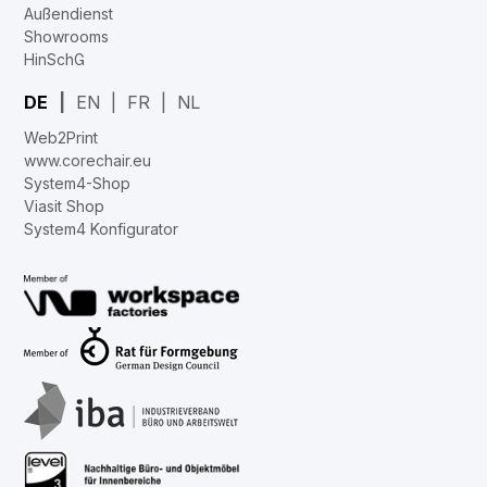
Außendienst
Showrooms
HinSchG
DE
EN
FR
NL
Web2Print
www.corechair.eu
System4-Shop
Viasit Shop
System4 Konfigurator